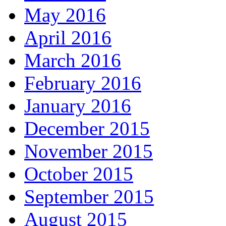
May 2016
April 2016
March 2016
February 2016
January 2016
December 2015
November 2015
October 2015
September 2015
August 2015