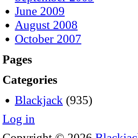
June 2009
August 2008
October 2007
Pages
Categories
Blackjack
(935)
Log in
Copyright © 2026
Blackjac