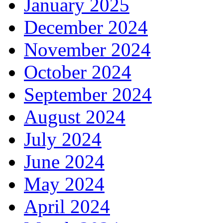
January 2025
December 2024
November 2024
October 2024
September 2024
August 2024
July 2024
June 2024
May 2024
April 2024