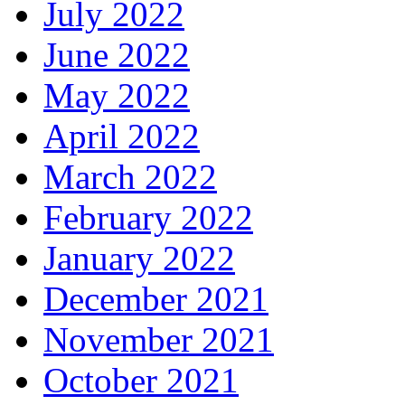
July 2022
June 2022
May 2022
April 2022
March 2022
February 2022
January 2022
December 2021
November 2021
October 2021