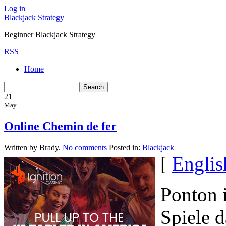
Log in
Blackjack Strategy
Beginner Blackjack Strategy
RSS
Home
21
May
Online Chemin de fer
Written by Brady.
No comments
Posted in:
Blackjack
[
Englis
Ponton i
Spiele d