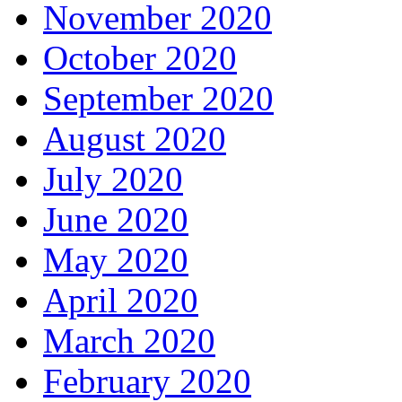
November 2020
October 2020
September 2020
August 2020
July 2020
June 2020
May 2020
April 2020
March 2020
February 2020