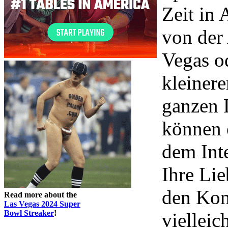
Zeit in
von der
Vegas od
kleiner
ganzen 
können 
dem Inte
Ihre Lie
den Kom
Read more about the
Las Vegas 2024 Super
Bowl Streaker
!
vielleic