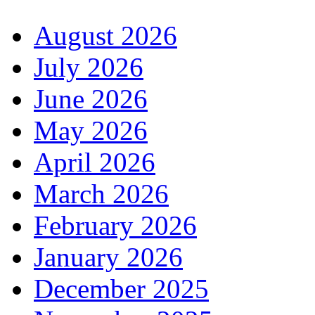
August 2026
July 2026
June 2026
May 2026
April 2026
March 2026
February 2026
January 2026
December 2025