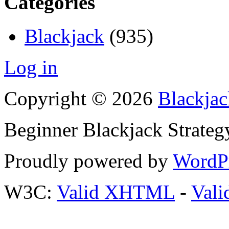
Categories
Blackjack
(935)
Log in
Copyright © 2026
Blackjac
Beginner Blackjack Strateg
Proudly powered by
WordP
W3C:
Valid XHTML
-
Vali