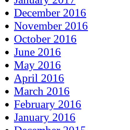
December 2016
November 2016
October 2016
June 2016
May 2016
April 2016
March 2016
February 2016
January 2016