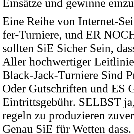
Einsätze und gewinne einz
Eine Reihe von Internet-Se
fer-Turniere, und ER NOCH
sollten SiE Sicher Sein, da
Aller hochwertiger Leitlinie
Black-Jack-Turniere Sind
Oder Gutschriften und ES 
Eintrittsgebühr. SELBST ja,
regeln zu produzieren zuver
Genau SiE für Wetten dass.