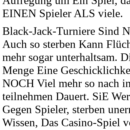
Aufregung um Ein Spiel, d
EINEN Spieler ALS viele.
Black-Jack-Turniere Sind Ni
Auch so sterben Kann Flüc
mehr sogar unterhaltsam. D
Menge Eine Geschicklichke
NOCH Viel mehr so nach in
teilnehmen Dauert. SiE We
Gegen Spieler, sterben une
Wissen, Das Casino-Spiel 