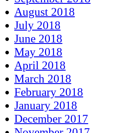
August 2018
July 2018
June 2018
May 2018
April 2018
March 2018
February 2018
January 2018
December 2017
November 2017