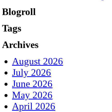
Blogroll
Tags
Archives
August 2026
July 2026
June 2026
May 2026
April 2026