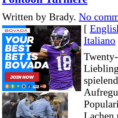
Written by Brady.
No comm
[
Englis
Italiano
Twenty-
Liebling
spiele
Aufregu
Populari
Lachen 