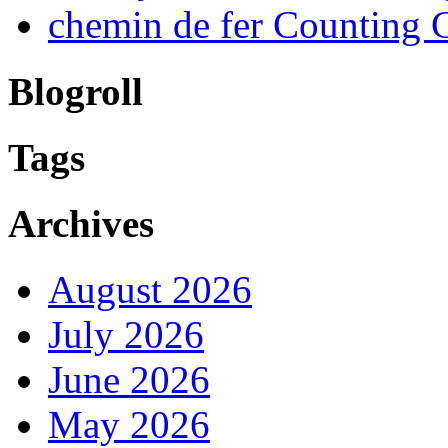
chemin de fer Counting 
Blogroll
Tags
Archives
August 2026
July 2026
June 2026
May 2026