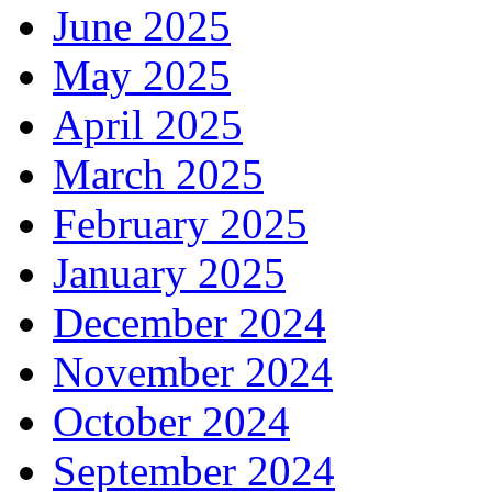
June 2025
May 2025
April 2025
March 2025
February 2025
January 2025
December 2024
November 2024
October 2024
September 2024