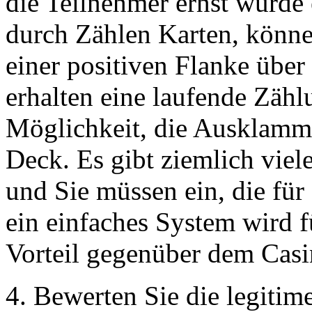
die Teilnehmer ernst wurde 
durch Zählen Karten, könne
einer positiven Flanke übe
erhalten eine laufende Zähl
Möglichkeit, die Ausklam
Deck. Es gibt ziemlich viel
und Sie müssen ein, die für
ein einfaches System wird f
Vorteil gegenüber dem Casi
4. Bewerten Sie die legitim