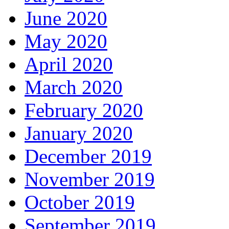
June 2020
May 2020
April 2020
March 2020
February 2020
January 2020
December 2019
November 2019
October 2019
September 2019