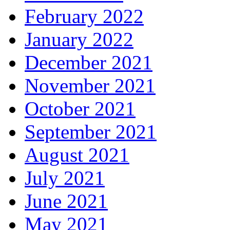
February 2022
January 2022
December 2021
November 2021
October 2021
September 2021
August 2021
July 2021
June 2021
May 2021