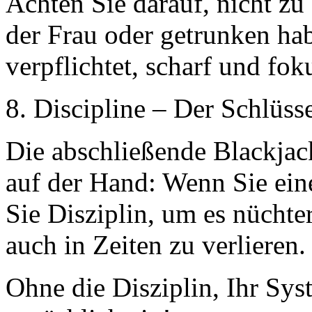
Achten Sie darauf, nicht zu 
der Frau oder getrunken ha
verpflichtet, scharf und foku
8. Discipline – Der Schlüss
Die abschließende Blackjac
auf der Hand: Wenn Sie ei
Sie Disziplin, um es nüchte
auch in Zeiten zu verlieren.
Ohne die Disziplin, Ihr Sys