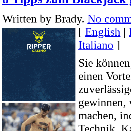
Written by Brady.
No comm
[
English
|
Italiano
]
Sie können,
einen Vorte
zuverlässi
gewinnen, 
machen, in
Technik, K