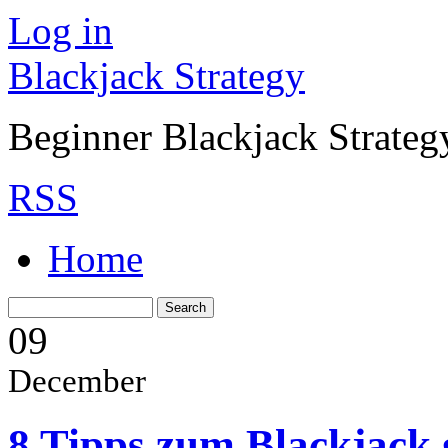
Log in
Blackjack Strategy
Beginner Blackjack Strateg
RSS
Home
09
December
8 Tipps zum Blackjack