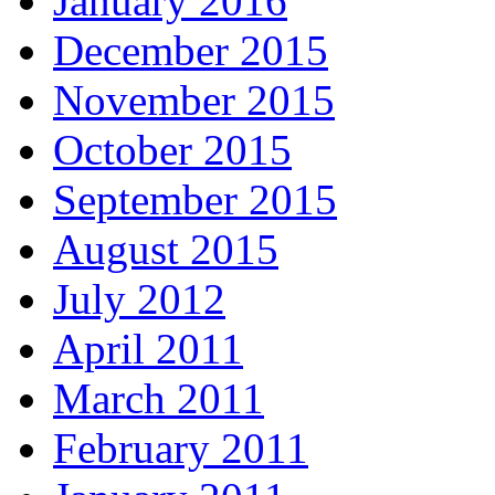
January 2016
December 2015
November 2015
October 2015
September 2015
August 2015
July 2012
April 2011
March 2011
February 2011