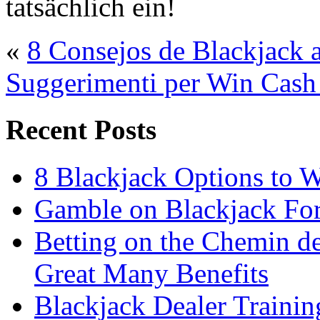
tatsächlich ein!
«
8 Consejos de Blackjack a
Suggerimenti per Win Cas
Recent Posts
8 Blackjack Options to 
Gamble on Blackjack For
Betting on the Chemin d
Great Many Benefits
Blackjack Dealer Trainin