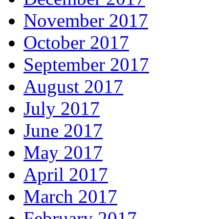
November 2017
October 2017
September 2017
August 2017
July 2017
June 2017
May 2017
April 2017
March 2017
February 2017