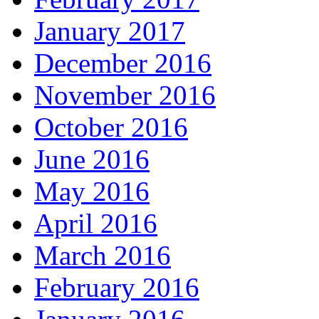
January 2017
December 2016
November 2016
October 2016
June 2016
May 2016
April 2016
March 2016
February 2016