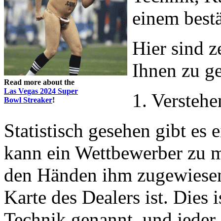
einem bestä
Hier sind z
Ihnen zu g
Read more about the
Las Vegas 2024 Super
1. Verstehe
Bowl Streaker
!
Statistisch gesehen gibt es
kann ein Wettbewerber zu m
den Händen ihm zugewiesen 
Karte des Dealers ist. Dies 
Technik genannt, und jeder