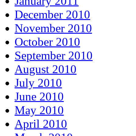
January 2011
December 2010
November 2010
October 2010
September 2010
August 2010
July 2010
June 2010
May 2010
April 2010