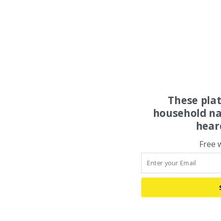
These pla
household na
hear
Free 